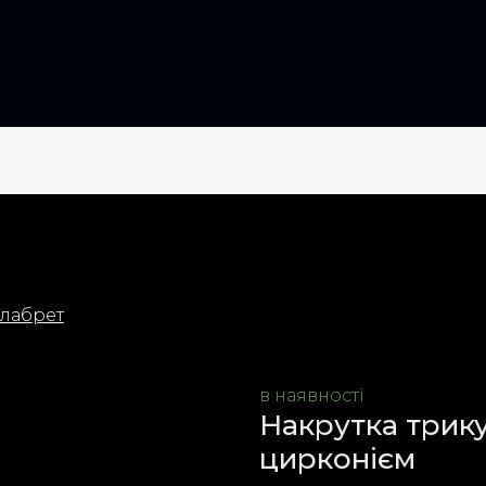
 лабрет
в наявності
Накрутка трик
цирконієм