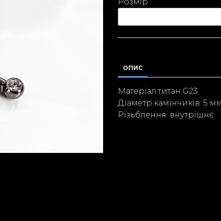
Розмір
ОПИС
Матеріал:титан G23
Діаметр камінчиків: 5 м
Різьблення: внутрішнє